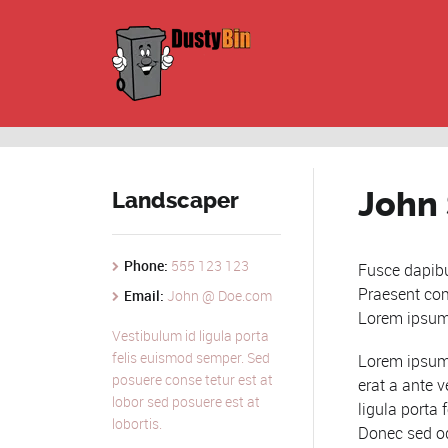
John 
Landscaper
Phone:
555 123 123
Fusce dapibu
Praesent com
Email:
John @ Doe.com
Lorem ipsum 
Vestibulum id ligula porta
felis euismod semper. Sed
Lorem ipsum 
posuere conse tetur est at
erat a ante 
lobor sed posuere est at
ligula porta
lobortis.
Donec sed od