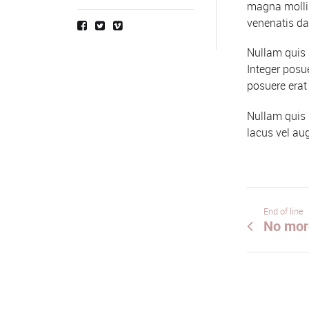
magna mollis
venenatis da
Nullam quis 
Integer posue
posuere erat
Nullam quis 
lacus vel au
End of line
No mor